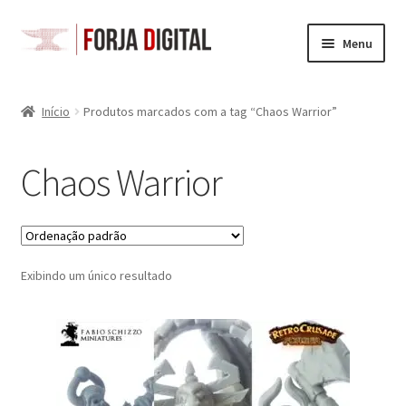
Pular
Pular
Menu
para
para
navegação
o
Loja
conteúdo
Início
Produtos marcados com a tag “Chaos Warrior”
Carrinho
Chaos Warrior
Checkout
Minha Conta
Exibindo um único resultado
Space Gits
Battletech
Acessórios