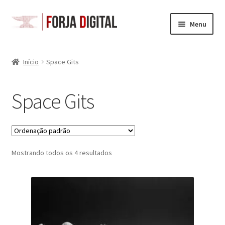
Pular
Pular
Menu
para
para
navegação
o
Loja
conteúdo
Início
Space Gits
Carrinho
Space Gits
Checkout
Minha Conta
Mostrando todos os 4 resultados
Space Gits
Battletech
Acessórios