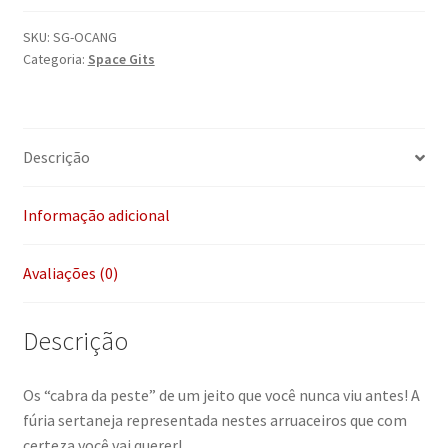
Orcs
Cangaceiros
SKU:
SG-OCANG
Categoria:
Space Gits
quantidade
Descrição
Informação adicional
Avaliações (0)
Descrição
Os “cabra da peste” de um jeito que você nunca viu antes! A
fúria sertaneja representada nestes arruaceiros que com
certeza você vai querer!