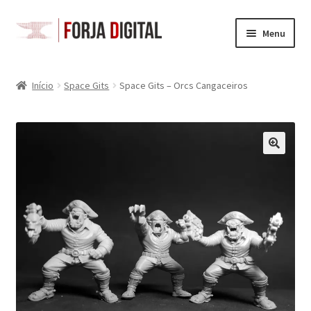
Pular
Pular
Menu
para
para
navegação
o
Loja
conteúdo
Início
Space Gits
Space Gits – Orcs Cangaceiros
Carrinho
Checkout
Minha Conta
Space Gits
Battletech
Acessórios