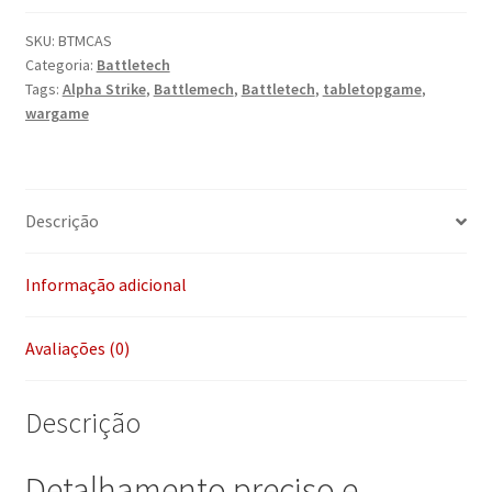
Assault
quantidade
SKU:
BTMCAS
Categoria:
Battletech
Tags:
Alpha Strike
,
Battlemech
,
Battletech
,
tabletopgame
,
wargame
Descrição
Informação adicional
Avaliações (0)
Descrição
Detalhamento preciso e