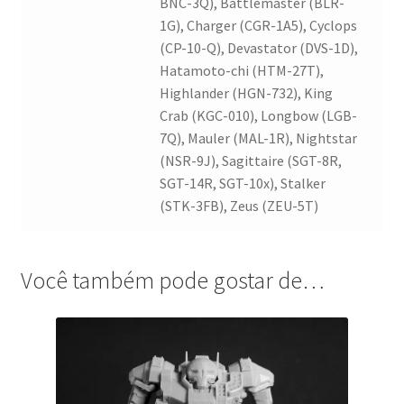
BNC-3Q), Battlemaster (BLR-
1G), Charger (CGR-1A5), Cyclops
(CP-10-Q), Devastator (DVS-1D),
Hatamoto-chi (HTM-27T),
Highlander (HGN-732), King
Crab (KGC-010), Longbow (LGB-
7Q), Mauler (MAL-1R), Nightstar
(NSR-9J), Sagittaire (SGT-8R,
SGT-14R, SGT-10x), Stalker
(STK-3FB), Zeus (ZEU-5T)
Você também pode gostar de…