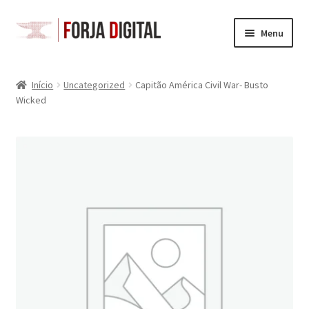
Pular
Pular
Menu
para
para
navegação
o
Loja
conteúdo
Início
Uncategorized
Capitão América Civil War- Busto
Wicked
Carrinho
Checkout
Minha Conta
Space Gits
Battletech
Acessórios