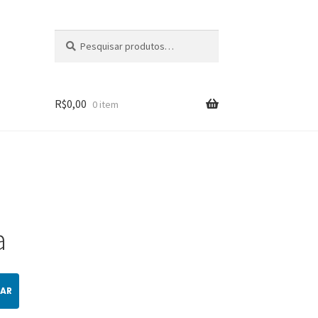
Pesquisar
Pesquisar
por:
R$
0,00
0 item
a
AR