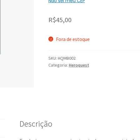
Não sei meu CEP
R$
45,00
Fora de estoque
SKU:
HQMB002
Categoria:
Heroquest
Descrição