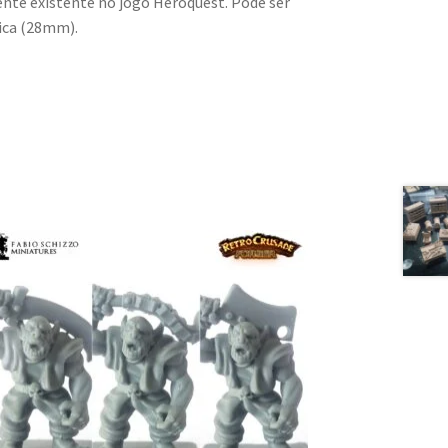
nte existente no jogo Heroquest. Pode ser
óica (28mm).