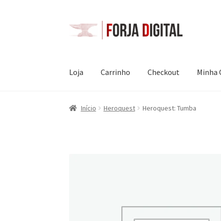
Pular
Pular
para
para
navegação
o
conteúdo
Loja
Carrinho
Checkout
Minha 
Início
Heroquest
Heroquest: Tumba