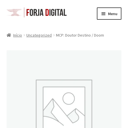
Pular
Pular
Menu
para
para
navegação
o
Loja
conteúdo
Início
Uncategorized
MCP: Doutor Destino / Doom
Carrinho
Checkout
Minha Conta
Space Gits
Battletech
Acessórios