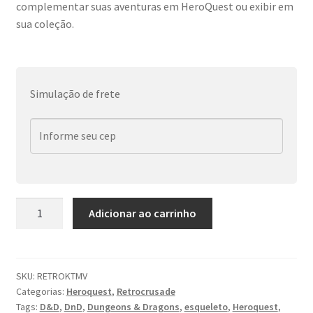
complementar suas aventuras em HeroQuest ou exibir em
sua coleção.
Simulação de frete
Retrocrusade
Adicionar ao carrinho
:
Kit
Desmortos
(Heroquest)
SKU:
RETROKTMV
Categorias:
Heroquest
,
Retrocrusade
quantidade
Tags:
D&D
,
DnD
,
Dungeons & Dragons
,
esqueleto
,
Heroquest
,