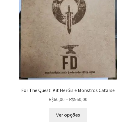
podem
ser
escolhidas
na
página
do
produto
For The Quest: Kit Heróis e Monstros Catarse
Faixa
R$
60,00
–
R$
560,00
de
Este
preço:
Ver opções
produto
R$60,00
tem
através
várias