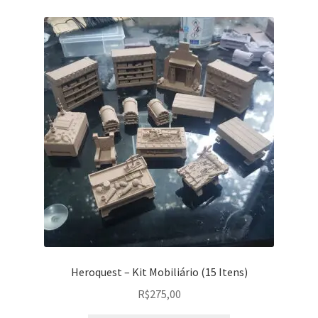
R$560,00
variantes.
As
opções
podem
ser
escolhidas
na
página
do
produto
Heroquest – Kit Mobiliário (15 Itens)
R$
275,00