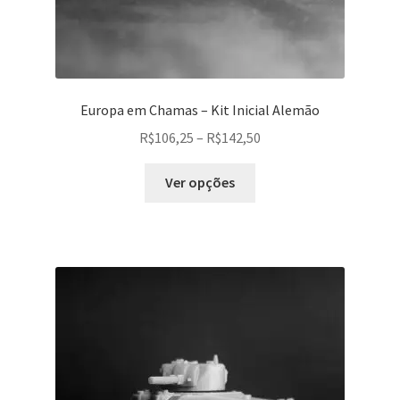
Europa em Chamas – Kit Inicial Alemão
Faixa
R$
106,25
–
R$
142,50
de
Este
preço:
Ver opções
produto
R$106,25
tem
através
várias
R$142,50
variantes.
As
opções
podem
ser
escolhidas
na