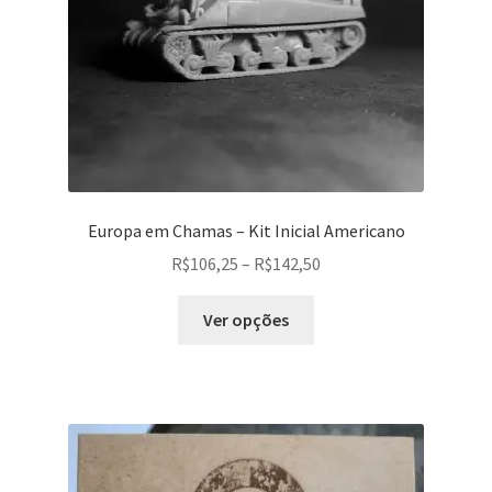
página
do
produto
Europa em Chamas – Kit Inicial Americano
Faixa
R$
106,25
–
R$
142,50
de
Este
preço:
Ver opções
produto
R$106,25
tem
através
várias
R$142,50
variantes.
As
opções