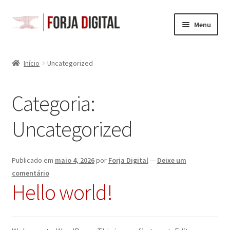
Pular
Pular
Menu
para
para
navegação
o
Loja
conteúdo
Início
Uncategorized
Carrinho
Categoria:
Checkout
Uncategorized
Minha Conta
Space Gits
Publicado em
maio 4, 2026
por
Forja Digital
—
Deixe um
comentário
Hello world!
Battletech
Acessórios