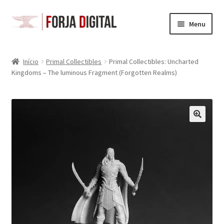
Pular
Pular
Menu
para
para
navegação
o
Loja
conteúdo
Início
Primal Collectibles
Primal Collectibles: Uncharted
Kingdoms – The luminous Fragment (Forgotten Realms)
Carrinho
Checkout
Minha Conta
Space Gits
Battletech
Acessórios