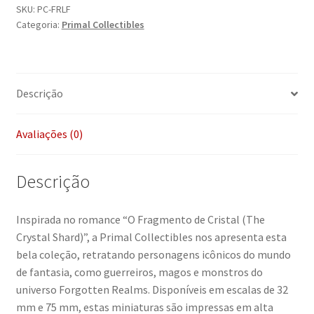
-
SKU:
PC-FRLF
Categoria:
Primal Collectibles
The
luminous
Fragment
(Forgotten
Descrição
Realms)
quantidade
Avaliações (0)
Descrição
Inspirada no romance “O Fragmento de Cristal (The
Crystal Shard)”, a Primal Collectibles nos apresenta esta
bela coleção, retratando personagens icônicos do mundo
de fantasia, como guerreiros, magos e monstros do
universo Forgotten Realms. Disponíveis em escalas de 32
mm e 75 mm, estas miniaturas são impressas em alta