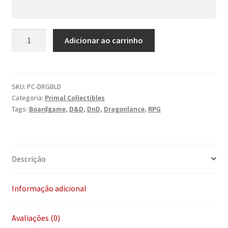
Primal
Adicionar ao carrinho
Collectible:
Dragon
Blade
(Dragonlance)
SKU:
PC-DRGBLD
Categoria:
Primal Collectibles
quantidade
Tags:
Boardgame
,
D&D
,
DnD
,
Dragonlance
,
RPG
Descrição
Informação adicional
Avaliações (0)