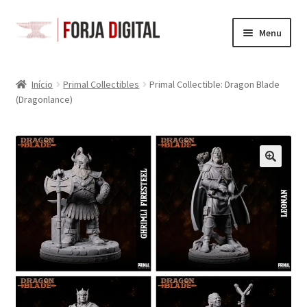
Pular
Pular
Menu
para
para
navegação
o
Loja
conteúdo
Início
Primal Collectibles
Primal Collectible: Dragon Blade
(Dragonlance)
Carrinho
Checkout
Minha Conta
Space Gits
Battletech
Acessórios