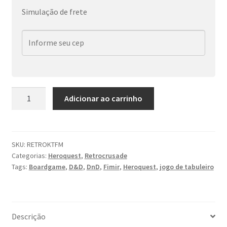
Simulação de frete
Retrocrusade:
Adicionar ao carrinho
Kit
Fimir
(Heroquest)
quantidade
SKU:
RETROKTFM
Categorias:
Heroquest
,
Retrocrusade
Tags:
Boardgame
,
D&D
,
DnD
,
Fimir
,
Heroquest
,
jogo de tabuleiro
Descrição