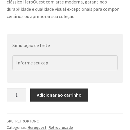
clássico HeroQuest com arte moderna, garantindo
durabilidade e qualidade visual excepcionais para compor
cenários ou aprimorar sua coleção.
Simulação de frete
Retrocrusade:
Adicionar ao carrinho
Kit
Orcs
Heroquest
(8
SKU:
RETROKTORC
Categorias:
Heroquest
,
Retrocrusade
itens)