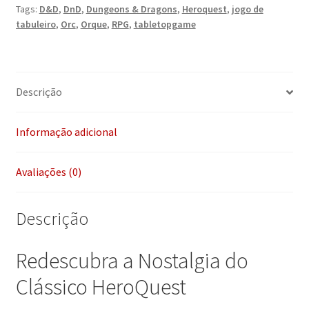
Tags:
D&D
,
DnD
,
Dungeons & Dragons
,
Heroquest
,
jogo de
quantidade
tabuleiro
,
Orc
,
Orque
,
RPG
,
tabletopgame
Descrição
Informação adicional
Avaliações (0)
Descrição
Redescubra a Nostalgia do
Clássico HeroQuest