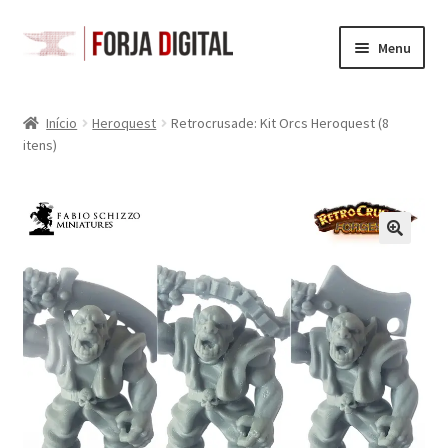
Pular
Pular
Menu
para
para
navegação
o
Loja
conteúdo
Início
Heroquest
Retrocrusade: Kit Orcs Heroquest (8
itens)
Carrinho
Checkout
Minha Conta
Space Gits
Battletech
Acessórios