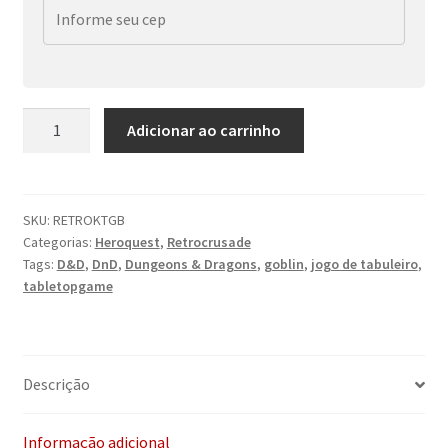
Retrocrusade
Adicionar ao carrinho
:
Kit
Goblins
(Heroquest)
SKU:
RETROKTGB
Categorias:
Heroquest
,
Retrocrusade
quantidade
Tags:
D&D
,
DnD
,
Dungeons & Dragons
,
goblin
,
jogo de tabuleiro
,
tabletopgame
Descrição
Informação adicional